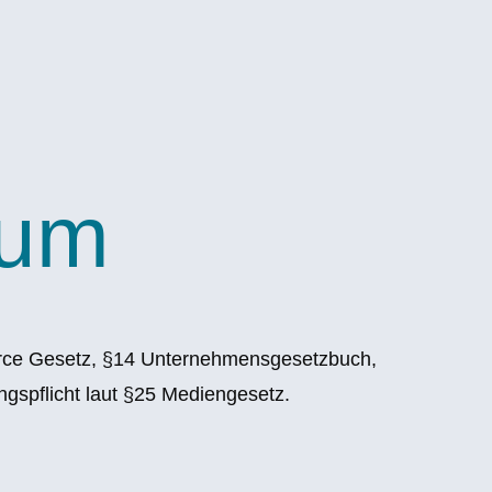
sum
erce Gesetz, §14 Unternehmensgesetzbuch,
spflicht laut §25 Mediengesetz.